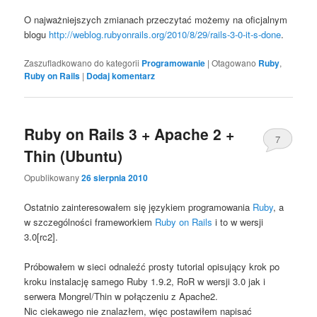
O najważniejszych zmianach przeczytać możemy na oficjalnym
blogu
http://weblog.rubyonrails.org/2010/8/29/rails-3-0-it-s-done
.
Zaszufladkowano do kategorii
Programowanie
|
Otagowano
Ruby
,
Ruby on Rails
|
Dodaj komentarz
Ruby on Rails 3 + Apache 2 +
7
Thin (Ubuntu)
Opublikowany
26 sierpnia 2010
Ostatnio zainteresowałem się językiem programowania
Ruby
, a
w szczególności frameworkiem
Ruby on Rails
i to w wersji
3.0[rc2].
Próbowałem w sieci odnaleźć prosty tutorial opisujący krok po
kroku instalację samego Ruby 1.9.2, RoR w wersji 3.0 jak i
serwera Mongrel/Thin w połączeniu z Apache2.
Nic ciekawego nie znalazłem, więc postawiłem napisać