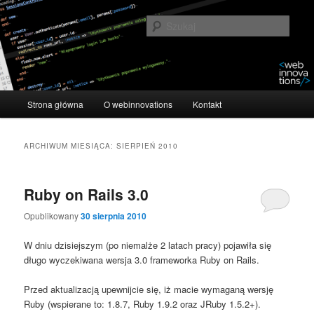
Przeskocz
Przeskocz
Kolejny techniczny blog firmowy
do
do
Szuka
tekstu
widgetów
webinnovations
Główne
Strona główna
O webinnovations
Kontakt
menu
ARCHIWUM MIESIĄCA:
SIERPIEŃ 2010
Ruby on Rails 3.0
Opublikowany
30 sierpnia 2010
W dniu dzisiejszym (po niemalże 2 latach pracy) pojawiła się
długo wyczekiwana wersja 3.0 frameworka Ruby on Rails.
Przed aktualizacją upewnijcie się, iż macie wymaganą wersję
Ruby (wspierane to: 1.8.7, Ruby 1.9.2 oraz JRuby 1.5.2+).