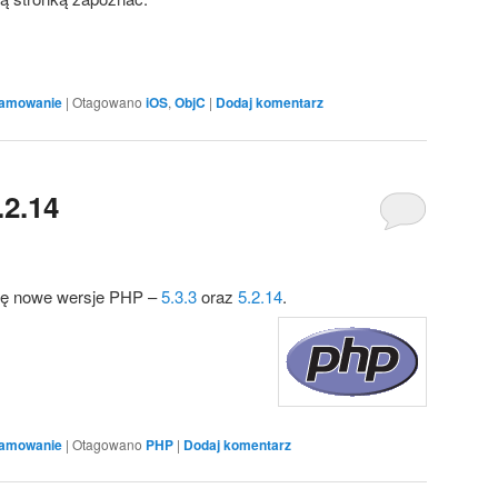
ramowanie
|
Otagowano
iOS
,
ObjC
|
Dodaj komentarz
.2.14
się nowe wersje PHP –
5.3.3
oraz
5.2.14
.
ramowanie
|
Otagowano
PHP
|
Dodaj komentarz