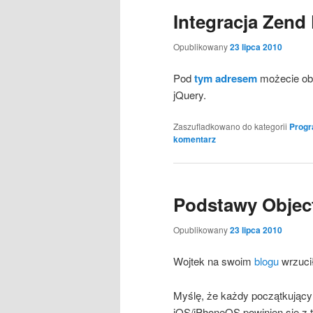
Integracja Zend
Opublikowany
23 lipca 2010
Pod
tym adresem
możecie obe
jQuery.
Zaszufladkowano do kategorii
Prog
komentarz
Podstawy Objec
Opublikowany
23 lipca 2010
Wojtek na swoim
blogu
wrzucił
Myślę, że każdy początkujący 
iOS/iPhoneOS powinien się z 