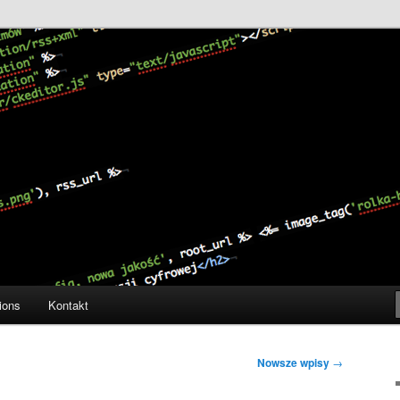
y
ns
ions
Kontakt
Nowsze wpisy
→