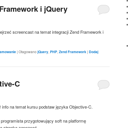
 Framework i jQuery
jrzeć screencast na temat integracji Zend Framework i
ramowanie
|
Otagowano
jQuery
,
PHP
,
Zend Framework
|
Dodaj
tive-C
 info na temat kursu podstaw języka Objective-C.
programista przygotowujący soft na platformę
tą stronką zapoznać.