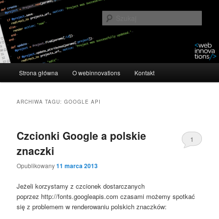
Przeskocz
Przeskocz
Kolejny techniczny blog firmowy
do
do
Szuka
tekstu
widgetów
webinnovations
Główne
Strona główna
O webinnovations
Kontakt
menu
ARCHIWA TAGU:
GOOGLE API
Czcionki Google a polskie
1
znaczki
Opublikowany
11 marca 2013
Jeżeli korzystamy z czcionek dostarczanych
poprzez http://fonts.googleapis.com czasami możemy spotkać
się z problemem w renderowaniu polskich znaczków: